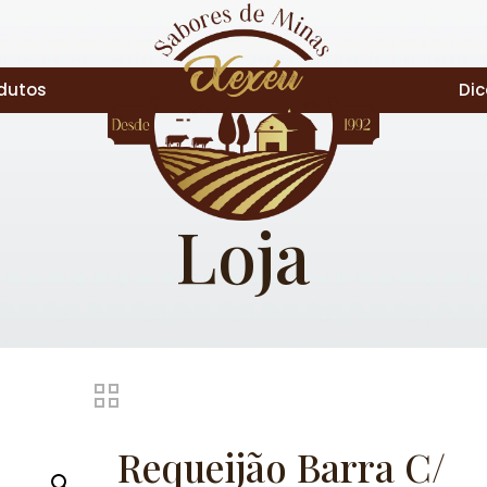
dutos
Dic
Loja
Requeijão Barra C/